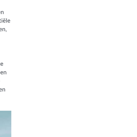
en
tiële
en,
te
ben
e
een