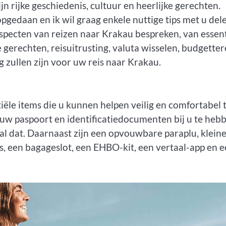
jn rijke geschiedenis, cultuur en heerlijke gerechten.
opgedaan en ik wil graag enkele nuttige tips met u del
e aspecten van reizen naar Krakau bespreken, van essen
erechten, reisuitrusting, valuta wisselen, budgetter
g zullen zijn voor uw reis naar Krakau.
iële items die u kunnen helpen veilig en comfortabel 
an uw paspoort en identificatiedocumenten bij u te heb
val dat. Daarnaast zijn een opvouwbare paraplu, klein
s, een bagageslot, een EHBO-kit, een vertaal-app en 