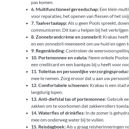
pas komen.
6. Multifunctioneel gereedschap:
Een klein multi
voor reparaties, het openen van flessen of het sni
7. Taalvertaalapp:
Als u geen Pools spreekt, down
communiceren. Dit kan u helpen bij het verkrijgen
8. Zonnebrandcrème en zonnebril:
Krakau heeft 
en een zonnebril meeneemt om uw huid en ogen t
9. Regenkleding:
Controleer de weersvoorspellin
10. Portemonnee en valuta:
Neem enkele Poolse z
een creditcard en een bankpas bij u heeft voor no
11. Toilettas en persoonlijke verzorgingsproduc
mee te nemen. Zorg ervoor dat u aan uw persoonl
12. Comfortabele schoenen:
Krakau is een stad 
langdurig lopen.
13. Anti-diefstal tas of portemonnee:
Gebruik een
zakken om te voorkomen dat zakkenrollers toesla
14. Waterfles of drinkfles:
In de zomer is gehydra
mee om onderweg water bij te vullen.
15. Reisdagboek:
Als u graag reisherinneringen 