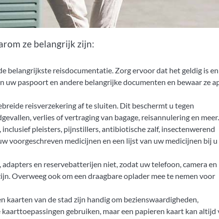
rom ze belangrijk zijn:
e belangrijkste reisdocumentatie. Zorg ervoor dat het geldig is en
van uw paspoort en andere belangrijke documenten en bewaar ze a
breide reisverzekering af te sluiten. Dit beschermt u tegen
vallen, verlies of vertraging van bagage, reisannulering en meer.
lusief pleisters, pijnstillers, antibiotische zalf, insectenwerend
uw voorgeschreven medicijnen en een lijst van uw medicijnen bij u
 adapters en reservebatterijen niet, zodat uw telefoon, camera en
 zijn. Overweeg ook om een draagbare oplader mee te nemen voor
en kaarten van de stad zijn handig om bezienswaardigheden,
e kaarttoepassingen gebruiken, maar een papieren kaart kan altijd