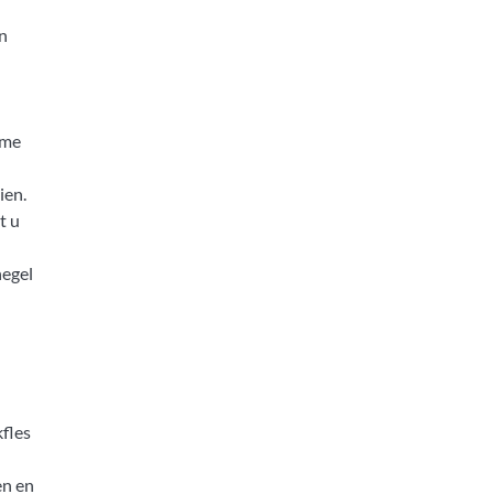
n
ème
ien.
t u
hegel
kfles
en en