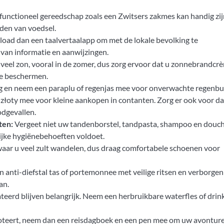
functioneel gereedschap zoals een Zwitsers zakmes kan handig zij
jden van voedsel.
load dan een taalvertaalapp om met de lokale bevolking te
 van informatie en aanwijzingen.
veel zon, vooral in de zomer, dus zorg ervoor dat u zonnebrandcr
e beschermen.
g en neem een paraplu of regenjas mee voor onverwachte regenbu
łoty mee voor kleine aankopen in contanten. Zorg er ook voor da
odgevallen.
ten:
Vergeet niet uw tandenborstel, tandpasta, shampoo en douc
ijke hygiënebehoeften voldoet.
waar u veel zult wandelen, dus draag comfortabele schoenen voor
 anti-diefstal tas of portemonnee met veilige ritsen en verborgen
an.
teerd blijven belangrijk. Neem een herbruikbare waterfles of drin
noteert, neem dan een reisdagboek en een pen mee om uw avontur