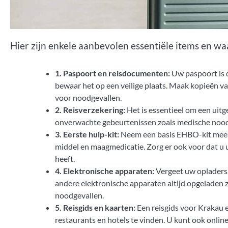
Hier zijn enkele aanbevolen essentiële items en waa
1. Paspoort en reisdocumenten:
Uw paspoort is d
bewaar het op een veilige plaats. Maak kopieën 
voor noodgevallen.
2. Reisverzekering:
Het is essentieel om een uitge
onverwachte gebeurtenissen zoals medische noodge
3. Eerste hulp-kit:
Neem een basis EHBO-kit mee, inc
middel en maagmedicatie. Zorg er ook voor dat u 
heeft.
4. Elektronische apparaten:
Vergeet uw opladers,
andere elektronische apparaten altijd opgeladen
noodgevallen.
5. Reisgids en kaarten:
Een reisgids voor Krakau 
restaurants en hotels te vinden. U kunt ook onlin