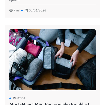
op een…
Paul
08/01/2026
0
Reistips
Must-Have! Mijn Persoonlijke Inpaklijst