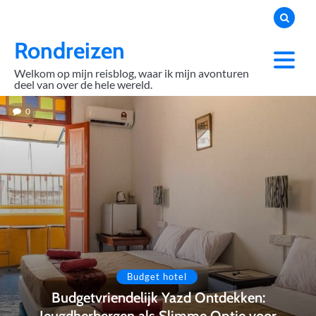
Skip
to
content
Rondreizen
Welkom op mijn reisblog, waar ik mijn avonturen
deel van over de hele wereld.
0
Budget hotel
Budgetvriendelijk Yazd Ontdekken:
Jeugdherbergen als Slimme Optie voor