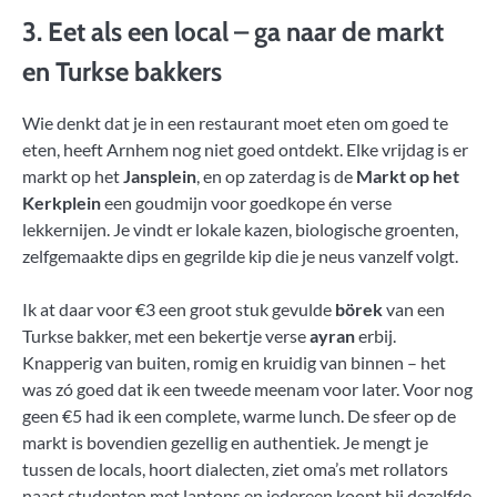
3. Eet als een local – ga naar de markt
en Turkse bakkers
Wie denkt dat je in een restaurant moet eten om goed te
eten, heeft Arnhem nog niet goed ontdekt. Elke vrijdag is er
markt op het
Jansplein
, en op zaterdag is de
Markt op het
Kerkplein
een goudmijn voor goedkope én verse
lekkernijen. Je vindt er lokale kazen, biologische groenten,
zelfgemaakte dips en gegrilde kip die je neus vanzelf volgt.
Ik at daar voor €3 een groot stuk gevulde
börek
van een
Turkse bakker, met een bekertje verse
ayran
erbij.
Knapperig van buiten, romig en kruidig van binnen – het
was zó goed dat ik een tweede meenam voor later. Voor nog
geen €5 had ik een complete, warme lunch. De sfeer op de
markt is bovendien gezellig en authentiek. Je mengt je
tussen de locals, hoort dialecten, ziet oma’s met rollators
naast studenten met laptops en iedereen koopt bij dezelfde