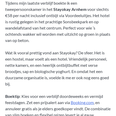
Tijdens mijn laatste verblijf boekte ik een
tweepersoonskamer in het
Stayokay Arnhem
voor slechts
€58 per nacht inclusief ontbijt via Voordeeluitjes. Het hotel
is rustig gelegen in het prachtige Sonsbeekpark en op
wandelafstand van het centrum. Perfect voor wie ’s
ochtends wakker wil worden met uitzicht op groen in plaats
van op beton.
Wat ik vooral prettig vond aan Stayokay? De sfeer. Het is
een hostel, maar voelt als een hotel. Vriendelijk personeel,
nette kamers, en een heerlijk ontbijtbuffet met verse
broodjes, sap en biologische yoghurt. En omdat het een
duurzame organisatie is, voelde ik me er ook nog eens goed
bij.
Boektip
: Kies voor een verblijf doordeweeks en vermijd
feestdagen. Zet een prijsalert aan via
Booking.com
, en
annuleer gratis als je elders goedkoper vindt. De combinatie
van slim boeken en flexibel reizen levert je al gauw