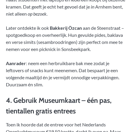
kramen. Dat geeft je echt het gevoel dat je
in
Arnhem bent,
niet alleen
op bezoek
.
Later ontdekte ik ook
Bakkerij Özcan
aan de Steenstraat –
spotgoedkoop en overheerlijk. Hun gevulde pides, baklava
en verse simits (sesambroodringen) zijn perfect om mee te
nemen voor een picknick in Sonsbeekpark.
Aanrader
: neem een herbruikbare bak mee zodat je
leftovers of snacks kunt meenemen. Dat bespaart je een
volgende maaltijd én je vermijdt onnodige verpakkingen.
Duurzaam én slim.
4. Gebruik Museumkaart – één pas,
tientallen gratis entrees
Toen ik hoorde dat de entree voor het Nederlands
Openluchtmuseum €19,50 kostte, dacht ik even na. Maar