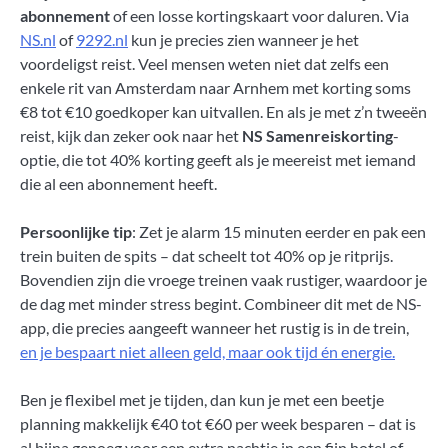
abonnement
of een losse kortingskaart voor daluren. Via
NS.nl
of
9292.nl
kun je precies zien wanneer je het
voordeligst reist. Veel mensen weten niet dat zelfs een
enkele rit van Amsterdam naar Arnhem met korting soms
€8 tot €10 goedkoper kan uitvallen. En als je met z’n tweeën
reist, kijk dan zeker ook naar het
NS Samenreiskorting
-
optie, die tot 40% korting geeft als je meereist met iemand
die al een abonnement heeft.
Persoonlijke tip
: Zet je alarm 15 minuten eerder en pak een
trein buiten de spits – dat scheelt tot 40% op je ritprijs.
Bovendien zijn die vroege treinen vaak rustiger, waardoor je
de dag met minder stress begint. Combineer dit met de NS-
app, die precies aangeeft wanneer het rustig is in de trein,
en je bespaart niet alleen geld, maar ook tijd én energie.
Ben je flexibel met je tijden, dan kun je met een beetje
planning makkelijk €40 tot €60 per week besparen – dat is
al bijna genoeg voor een extra nachtje in een fijn hotel of