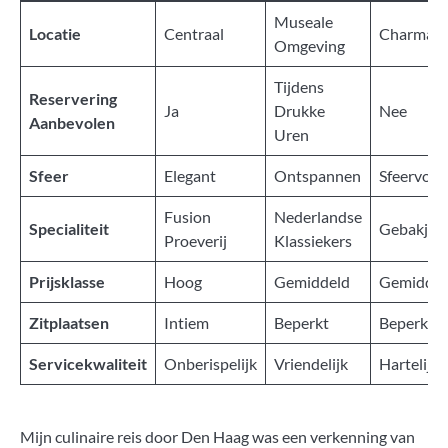
Museale
Locatie
Centraal
Charman
Omgeving
Tijdens
Reservering
Ja
Drukke
Nee
Aanbevolen
Uren
Sfeer
Elegant
Ontspannen
Sfeervol
Fusion
Nederlandse
Specialiteit
Gebakjes
Proeverij
Klassiekers
Prijsklasse
Hoog
Gemiddeld
Gemiddel
Zitplaatsen
Intiem
Beperkt
Beperkt
Servicekwaliteit
Onberispelijk
Vriendelijk
Hartelijk
Mijn culinaire reis door Den Haag was een verkenning van