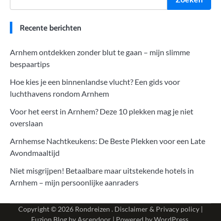
Recente berichten
Arnhem ontdekken zonder blut te gaan – mijn slimme
bespaartips
Hoe kies je een binnenlandse vlucht? Een gids voor
luchthavens rondom Arnhem
Voor het eerst in Arnhem? Deze 10 plekken mag je niet
overslaan
Arnhemse Nachtkeukens: De Beste Plekken voor een Late
Avondmaaltijd
Niet misgrijpen! Betaalbare maar uitstekende hotels in
Arnhem – mijn persoonlijke aanraders
Copyright © 2026
Rondreizen
.
Disclaimer & Privacy policy
|
Fuzion Blog by
Ascendoor
| Powered by
WordPress
.