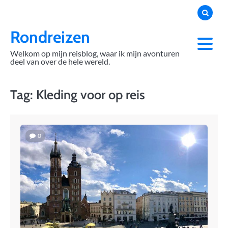
Skip
to
content
Rondreizen
Welkom op mijn reisblog, waar ik mijn avonturen
deel van over de hele wereld.
Tag:
Kleding voor op reis
0