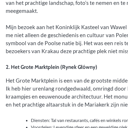
van het prachtige landschap, foto’s te nemen en te 
meegemaakt.
Mijn bezoek aan het Koninklijk Kasteel van Wawel w
me niet alleen de geschiedenis en cultuur van Polen
symbool van de Poolse natie bij. Het was een reis ter
bezoekers van Krakau deze prachtige plek niet mis
2. Het Grote Marktplein (Rynek Główny)
Het Grote Marktplein is een van de grootste midd
Ik heb hier urenlang rondgedwaald, omringd door k
kraampjes en eeuwenoude architectuur. Het monum
en het prachtige altaarstuk in de Mariakerk zijn ni
Diensten: Tal van restaurants, cafés en winkels ro
Voordelen: Levendige sfeer en een geweldige plek