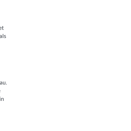
et
als
au.
e
in