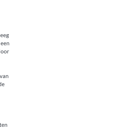
reeg
 een
door
 van
de
ten