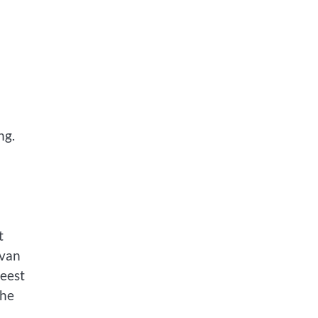
ng.
t
 van
eest
che