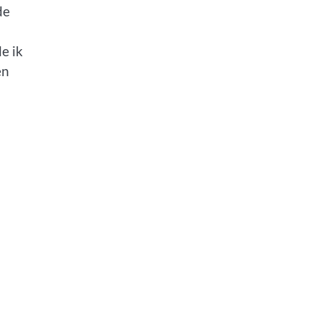
de
e ik
en