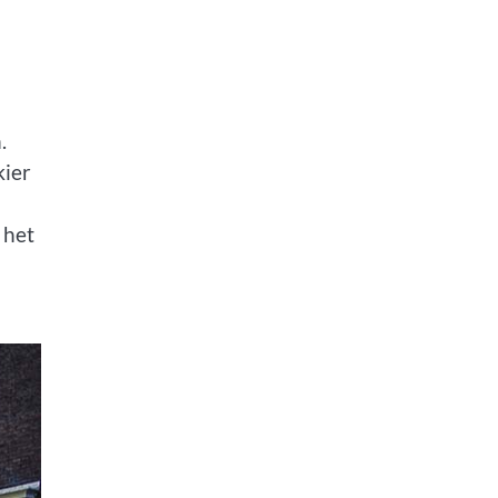
.
kier
 het