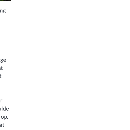
ing
h
ige
et
t
or
ulde
 op.
at