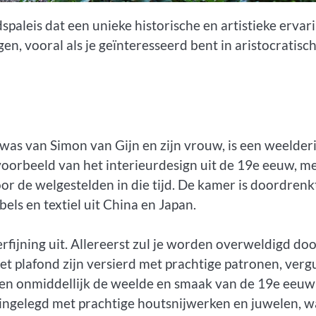
paleis dat een unieke historische en artistieke ervar
gen, vooral als je geïnteresseerd bent in aristocratisc
was van Simon van Gijn en zijn vrouw, is een weelder
 voorbeeld van het interieurdesign uit de 19e eeuw, m
or de welgestelden in die tijd. De kamer is doordrenk
ls en textiel uit China en Japan.
erfijning uit. Allereerst zul je worden overweldigd do
t plafond zijn versierd met prachtige patronen, verg
pen onmiddellijk de weelde en smaak van de 19e eeuw
 ingelegd met prachtige houtsnijwerken en juwelen, w