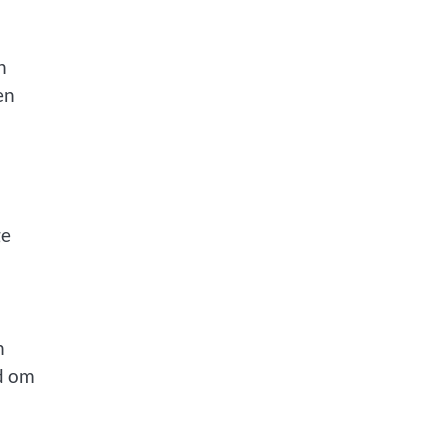
n
en
ge
n
id om