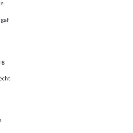
le
 gaf
ig
recht
n