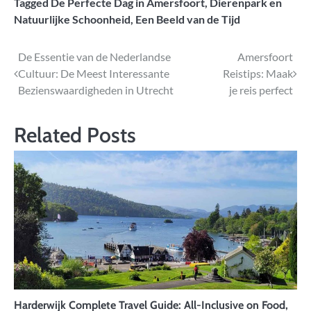
Tagged
De Perfecte Dag in Amersfoort
,
Dierenpark en
Natuurlijke Schoonheid
,
Een Beeld van de Tijd
Bericht
De Essentie van de Nederlandse
Amersfoort
Cultuur: De Meest Interessante
Reistips: Maak
navigatie
Bezienswaardigheden in Utrecht
je reis perfect
Related Posts
Harderwijk Complete Travel Guide: All-Inclusive on Food,