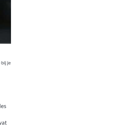
bij je
les
wat