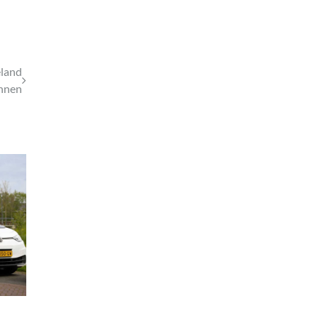
eland
nnen