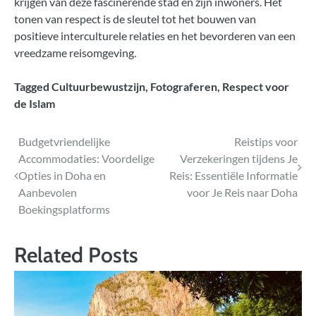
krijgen van deze fascinerende stad en zijn inwoners. Het
tonen van respect is de sleutel tot het bouwen van
positieve interculturele relaties en het bevorderen van een
vreedzame reisomgeving.
Tagged
Cultuurbewustzijn
,
Fotograferen
,
Respect voor
de Islam
Bericht
Budgetvriendelijke
Reistips voor
Accommodaties: Voordelige
Verzekeringen tijdens Je
navigatie
Opties in Doha en
Reis: Essentiële Informatie
Aanbevolen
voor Je Reis naar Doha
Boekingsplatforms
Related Posts