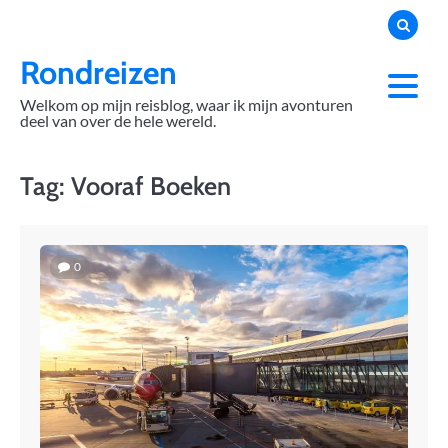
Skip
to
content
Rondreizen
Welkom op mijn reisblog, waar ik mijn avonturen
deel van over de hele wereld.
Tag:
Vooraf Boeken
0