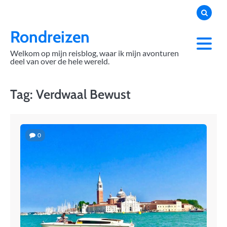
Skip
to
content
Rondreizen
Welkom op mijn reisblog, waar ik mijn avonturen
deel van over de hele wereld.
Tag:
Verdwaal Bewust
0