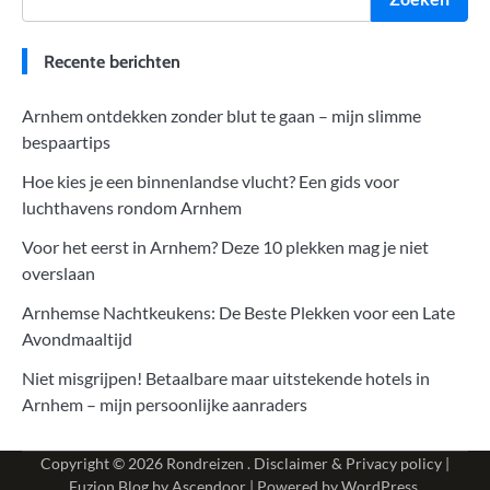
Recente berichten
Arnhem ontdekken zonder blut te gaan – mijn slimme
bespaartips
Hoe kies je een binnenlandse vlucht? Een gids voor
luchthavens rondom Arnhem
Voor het eerst in Arnhem? Deze 10 plekken mag je niet
overslaan
Arnhemse Nachtkeukens: De Beste Plekken voor een Late
Avondmaaltijd
Niet misgrijpen! Betaalbare maar uitstekende hotels in
Arnhem – mijn persoonlijke aanraders
Copyright © 2026
Rondreizen
.
Disclaimer & Privacy policy
|
Fuzion Blog by
Ascendoor
| Powered by
WordPress
.