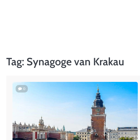
Skip
to
content
Tag:
Synagoge van Krakau
0