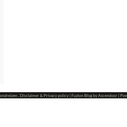
ondreizen
.
Disclaimer & Privacy policy
| Fuzion Blog by
Ascendoor
| Po