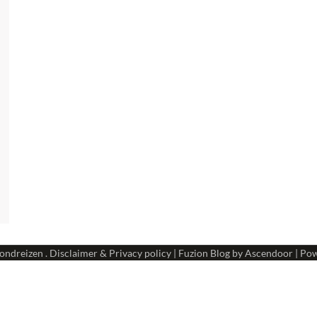
ondreizen
.
Disclaimer & Privacy policy
| Fuzion Blog by
Ascendoor
| Po