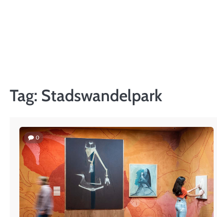
Skip
to
content
Tag:
Stadswandelpark
0