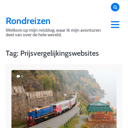
Skip
to
content
Rondreizen
Welkom op mijn reisblog, waar ik mijn avonturen
deel van over de hele wereld.
Tag:
Prijsvergelijkingswebsites
0