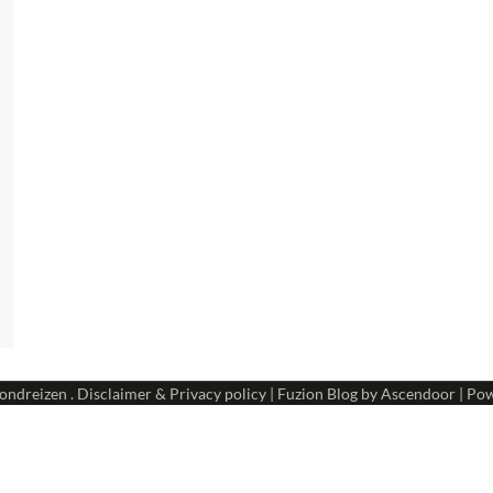
ondreizen
.
Disclaimer & Privacy policy
| Fuzion Blog by
Ascendoor
| Po