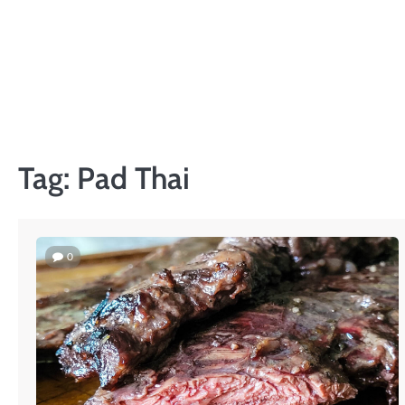
Skip
to
content
Tag:
Pad Thai
0