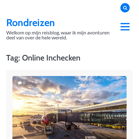
Skip
to
content
Rondreizen
Welkom op mijn reisblog, waar ik mijn avonturen
deel van over de hele wereld.
Tag:
Online Inchecken
0