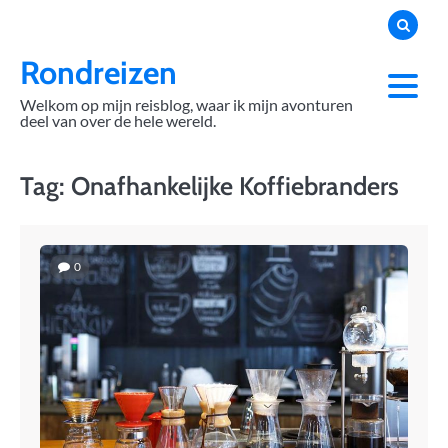
Skip
to
content
Rondreizen
Welkom op mijn reisblog, waar ik mijn avonturen
deel van over de hele wereld.
Tag:
Onafhankelijke Koffiebranders
0