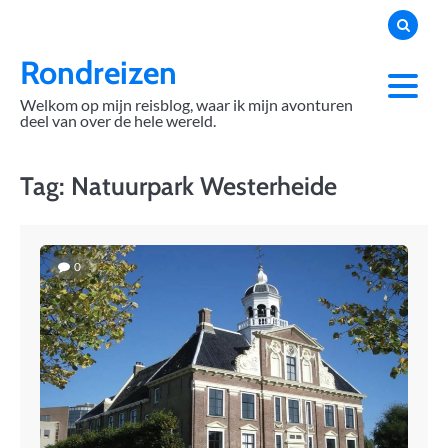
Skip
to
content
Rondreizen
Welkom op mijn reisblog, waar ik mijn avonturen
deel van over de hele wereld.
Tag:
Natuurpark Westerheide
0