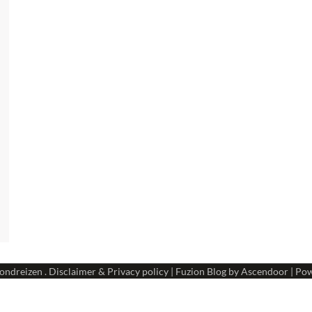
ondreizen
.
Disclaimer & Privacy policy
| Fuzion Blog by
Ascendoor
| Po