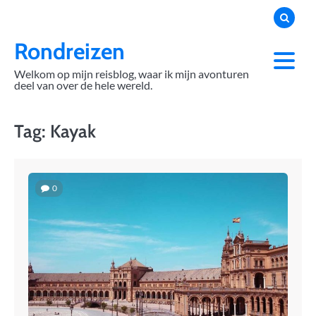
Skip
to
content
Rondreizen
Welkom op mijn reisblog, waar ik mijn avonturen
deel van over de hele wereld.
Tag:
Kayak
0