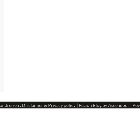
ondreizen
.
Disclaimer & Privacy policy
| Fuzion Blog by
Ascendoor
| Po