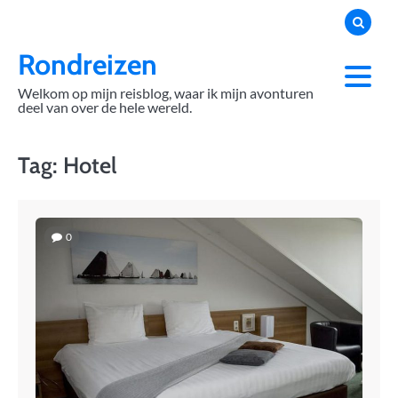
Skip
to
content
Rondreizen
Welkom op mijn reisblog, waar ik mijn avonturen
deel van over de hele wereld.
Tag:
Hotel
0