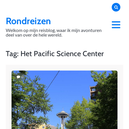
Skip
to
content
Rondreizen
Welkom op mijn reisblog, waar ik mijn avonturen
deel van over de hele wereld.
Tag:
Het Pacific Science Center
0