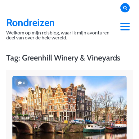
Skip
to
content
Rondreizen
Welkom op mijn reisblog, waar ik mijn avonturen
deel van over de hele wereld.
Tag:
Greenhill Winery & Vineyards
0