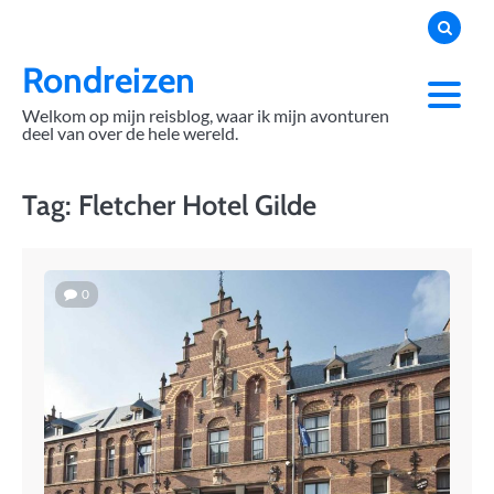
Skip
to
content
Rondreizen
Welkom op mijn reisblog, waar ik mijn avonturen
deel van over de hele wereld.
Tag:
Fletcher Hotel Gilde
0