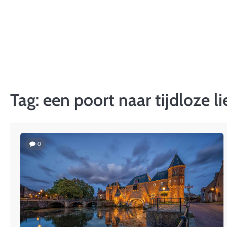
Skip
to
content
Tag:
een poort naar tijdloze li
0