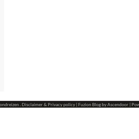
ondreizen
.
Disclaimer & Privacy policy
| Fuzion Blog by
Ascendoor
| Po