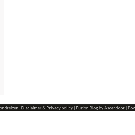
ondreizen
.
Disclaimer & Privacy policy
| Fuzion Blog by
Ascendoor
| Po