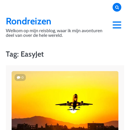
Skip
to
content
Rondreizen
Welkom op mijn reisblog, waar ik mijn avonturen
deel van over de hele wereld.
Tag:
EasyJet
0