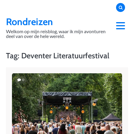
Skip
to
content
Rondreizen
Welkom op mijn reisblog, waar ik mijn avonturen
deel van over de hele wereld.
Tag:
Deventer Literatuurfestival
0