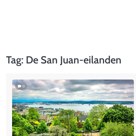
Skip
to
content
Tag:
De San Juan-eilanden
0