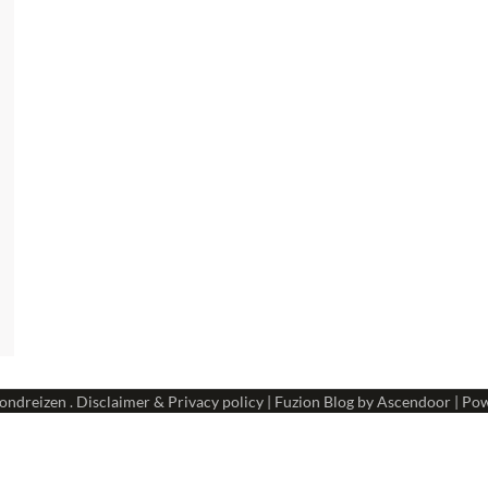
ondreizen
.
Disclaimer & Privacy policy
| Fuzion Blog by
Ascendoor
| Po