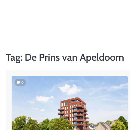
Skip
to
content
Tag:
De Prins van Apeldoorn
0