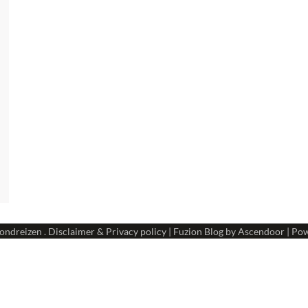
ondreizen
.
Disclaimer & Privacy policy
| Fuzion Blog by
Ascendoor
| Po