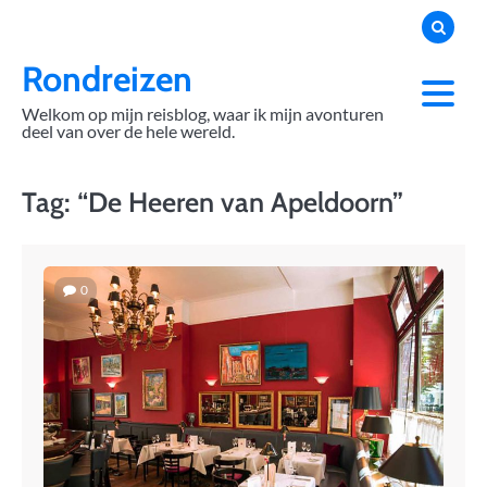
Skip
to
content
Rondreizen
Welkom op mijn reisblog, waar ik mijn avonturen
deel van over de hele wereld.
Tag:
“De Heeren van Apeldoorn”
0