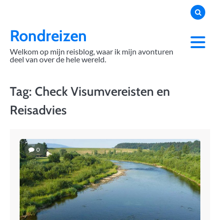
Skip
to
content
Rondreizen
Welkom op mijn reisblog, waar ik mijn avonturen
deel van over de hele wereld.
Tag:
Check Visumvereisten en
Reisadvies
0