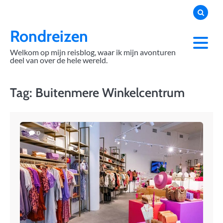
Skip
to
content
Rondreizen
Welkom op mijn reisblog, waar ik mijn avonturen
deel van over de hele wereld.
Tag:
Buitenmere Winkelcentrum
0