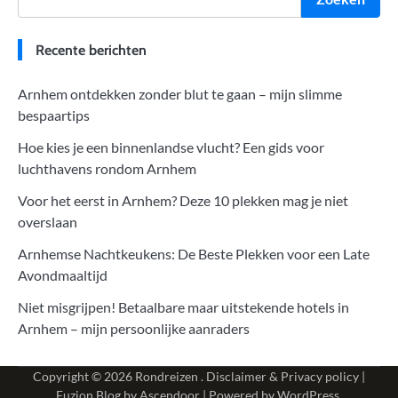
Recente berichten
Arnhem ontdekken zonder blut te gaan – mijn slimme
bespaartips
Hoe kies je een binnenlandse vlucht? Een gids voor
luchthavens rondom Arnhem
Voor het eerst in Arnhem? Deze 10 plekken mag je niet
overslaan
Arnhemse Nachtkeukens: De Beste Plekken voor een Late
Avondmaaltijd
Niet misgrijpen! Betaalbare maar uitstekende hotels in
Arnhem – mijn persoonlijke aanraders
Copyright © 2026
Rondreizen
.
Disclaimer & Privacy policy
|
Fuzion Blog by
Ascendoor
| Powered by
WordPress
.