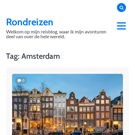
Skip
to
content
Rondreizen
Welkom op mijn reisblog, waar ik mijn avonturen
deel van over de hele wereld.
Tag:
Amsterdam
0