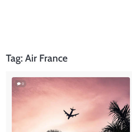
Skip
to
content
Tag:
Air France
0