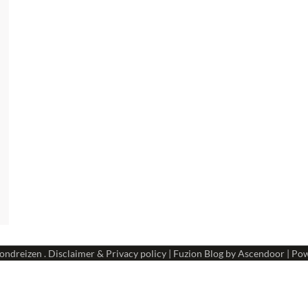
ondreizen
.
Disclaimer & Privacy policy
| Fuzion Blog by
Ascendoor
| Po